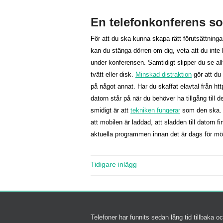
En telefonkonferens s
För att du ska kunna skapa rätt förutsättning
kan du stänga dörren om dig, veta att du inte bl
under konferensen. Samtidigt slipper du se 
tvätt eller disk.
Minskad distraktion
gör att du 
på något annat. Har du skaffat elavtal från http
datorn står på när du behöver ha tillgång till
smidigt är att
tekniken fungerar
som den ska. De
att mobilen är laddad, att sladden till datorn f
aktuella programmen innan det är dags för mö
Telefoner har funnits sedan lång tid tillbaka oc