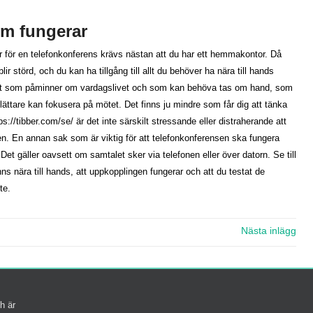
om fungerar
ar för en telefonkonferens krävs nästan att du har ett hemmakontor. Då
ir störd, och du kan ha tillgång till allt du behöver ha nära till hands
allt som påminner om vardagslivet och som kan behöva tas om hand, som
lättare kan fokusera på mötet. Det finns ju mindre som får dig att tänka
s://tibber.com/se/ är det inte särskilt stressande eller distraherande att
 den. En annan sak som är viktig för att telefonkonferensen ska fungera
t gäller oavsett om samtalet sker via telefonen eller över datorn. Se till
inns nära till hands, att uppkopplingen fungerar och att du testat de
te.
h är