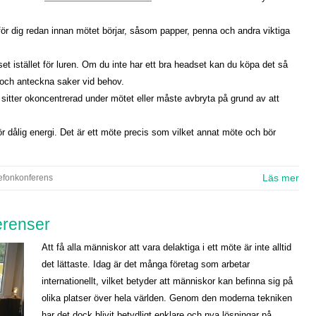
för dig redan innan mötet börjar, såsom papper, penna och andra viktiga
t istället för luren. Om du inte har ett bra headset kan du köpa det så
 och anteckna saker vid behov.
 sitter okoncentrerad under mötet eller måste avbryta på grund av att
llför dålig energi. Det är ett möte precis som vilket annat möte och bör
efonkonferens
erenser
Att få alla människor att vara delaktiga i ett möte är inte alltid
det lättaste. Idag är det många företag som arbetar
internationellt, vilket betyder att människor kan befinna sig på
olika platser över hela världen. Genom den moderna tekniken
har det dock blivit betydligt enklare och nya lösningar på