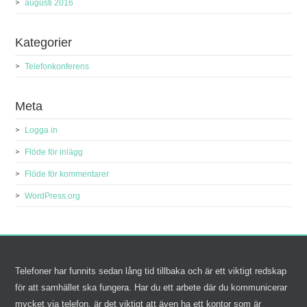
augusti 2016
Kategorier
Telefonkonferens
Meta
Logga in
Flöde för inlägg
Flöde för kommentarer
WordPress.org
Telefoner har funnits sedan lång tid tillbaka och är ett viktigt redskap
för att samhället ska fungera. Har du ett arbete där du kommunicerar
mycket via telefon, är det viktigt att även ha ett kontor som är