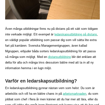
Även många utbildningar finns nu på distans på ett sätt som tidigare
inte verkade möjligt. Ett exempel är
ledarskapsutbildning på distans
,
en väldigt populär utbildning som passar dig som vill sätta lite extra
fart på karriären. Svenska Managementgruppen, även kallad
Mgruppen, erbjuder båda sorters ledarskapsutbildning för att passa
så många som möjligt. Med en
distansutbildning
blir det enklare att
delta för alla och många trivs dessutom bättre med att ta in all ny
information hemma i en lugn miljö.
Varför en ledarskapsutbildning?
En ledarskapsutbildning gynnar nästan vem som helst. Du som är
arbetslös och vill ha en bättre chans in på
arbetsmarknaden
, du som
jobbat som chef i flera år men känner att du har mer att lära, eller du
som vill jobba dig uppåt inom företaget och kunna visa att du har vad