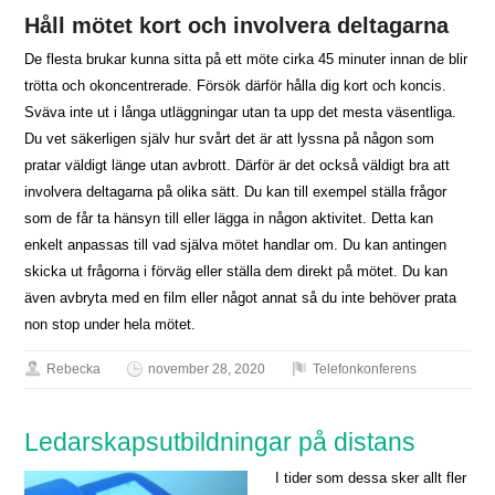
Håll mötet kort och involvera deltagarna
De flesta brukar kunna sitta på ett möte cirka 45 minuter innan de blir
trötta och okoncentrerade. Försök därför hålla dig kort och koncis.
Sväva inte ut i långa utläggningar utan ta upp det mesta väsentliga.
Du vet säkerligen själv hur svårt det är att lyssna på någon som
pratar väldigt länge utan avbrott. Därför är det också väldigt bra att
involvera deltagarna på olika sätt. Du kan till exempel ställa frågor
som de får ta hänsyn till eller lägga in någon aktivitet. Detta kan
enkelt anpassas till vad själva mötet handlar om. Du kan antingen
skicka ut frågorna i förväg eller ställa dem direkt på mötet. Du kan
även avbryta med en film eller något annat så du inte behöver prata
non stop under hela mötet.
Rebecka
november 28, 2020
Telefonkonferens
Ledarskapsutbildningar på distans
I tider som dessa sker allt fler